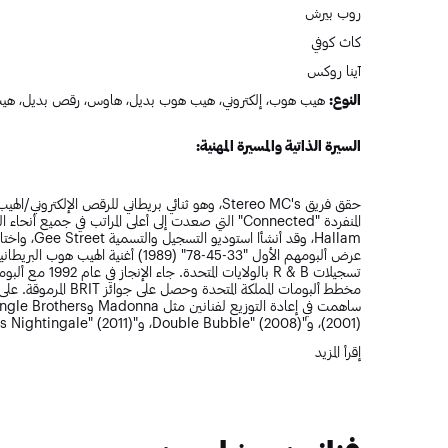
روب بيرش
كاث كوفي
آينا روكس
النوع:
هيب هوب، إلكتروني، هيب هوب بديل، هاوس، رقص بديل، ه
السيرة الذاتية والمسيرة المهنية:
Hallam، وقد 
وفاة عازف الدرامز أوين إذا في عام 2022 بمثابة لحظة مؤثرة في رحلتهم.
إقرأ المزيد
قائمة أغاني ستيريو أم سي Stereo MC:
Connected