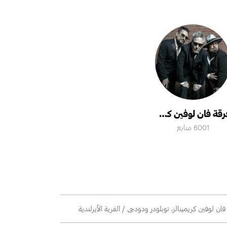
فرقة فان لوفين كريمنالز
6001 متابع