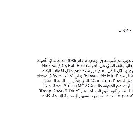
يب هاوس
حقق فريق Stereo MC's، وهو ثنائي بريطاني للرقص الإلكتروني/الهيب هوب تم تأسيسه في نوتنغهام عام 1985، نجاحًا عالميًا بأغنيته
المنفردة "Connected" التي صعدت إلى أعلى المراتب في جميع أنحاء العالم. يتألف الثنائي من المطرب Rob Birch وDJ/المنتج Nick
أنشأا استوديو التسجيل والتسمية Gee Street، واختاروا وسائل النقل العام على فرقة دعم خلال الحفلات المبكرة.
عرض ألبومهم الأول "33-45-78" (1989) أغنية الهيب هوب البريطانية الرائدة "Elevate My Mind" والتي أحدثت ضجة في مخطط
تسجيلات R & B بالولايات المتحدة. جاء الإنجاز في عام 1992 مع ألبومهم الناجح "Connected،" الذي وصل إلى المرتبة الثانية في
مخطط ألبومات المملكة المتحدة وحصل على جوائز BRIT المرموقة. على الرغم من الفجوة، ظلت فرقة Stereo MC نشطة، حيث
ساهمت في إعادة التوزيع لفنانين مثل Madonna وJungle Brothers. تضم ألبوماتهم ألبومات مثل "Deep Down & Dirtyأ"
(2001)، و"Double Bubble" (2008)، و"Emperor's Nightingale" (2011)، حيث تعرض مواهبهم الموسيقية المتنوعة. كانت