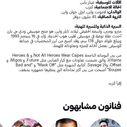
الآلات الموسيقية:
غيتار باس
الحالة الاجتماعية:
أعزب
الوالدان:
لامونت واين، ليزلي جوان واين
الثروة الصافية:
45 مليون دولار
السيرة الذاتية والمسيرة المهنية:
مترو بومين، واسمه الحقيقي ليلاند تايلر واين، هو منتج موسيقي ودي جي بارز،
أحدث نقلة نوعية في موسيقى الهيب هوب الحديثة. وُلد في 16 سبتمبر 1993
ويبلغ طوله حوالي 178 سم، وقد أصبح من أبرز الشخصيات في صناعة
الموسيقى بفضل ألحانه المميزة وتعاوناته الملهمة.
من بين ألبوماته الناجحة Not All Heroes Wear Capes و Heroes &
Villains، والتي تضمنت تعاونات مع كبار الفنانين مثل Future، و Migos، و
Offset، و21 Savage. أغانيه الشهيرة مثل "Mask Off" و "Bad and
Boujee" أصبحت من بين أكبر نجاحاته التي ينتظرها جمهوره بشغف.
بإبداعه وشغفه، أضاف مترو بومين عنصر الراب إلى موسيقاه، مما أضفى
إقرأ المزيد
طبقة جديدة إلى إنتاجاته. ويستمر في تقديم عروض مبهرة خلال حفلاته،
حيث يمكن للمعجبين الاستمتاع بأغانيه الشهيرة والحصول على تذاكر لحفلاته
القادمة.
فنانون مشابهون
على المستوى الشخصي، كانت والدته ليزلي جوان واين داعمة أساسية له حتى
وفاتها في عام 2022. ورغم شهرة أعماله، يحرص مترو بومين على إبقاء حياته
العاطفية بعيدة عن الأضواء.
تُعد حفلات مترو بومين تجربة مميزة ومثيرة، حيث تتضمن عروضًا حية