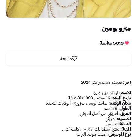
مترو بومين
5013 متابعة
متابعة
آخر تحديث: ديسمبر 25، 2024
الاسم:
ليلاند تايلر واين
تاريخ الميلاد:
16 سبتمبر 1993 (31 عامًا)
مكان الولادة:
سانت لويس، ميزوري، الولايات المتحدة
الطول:
178 سم
العرق:
أمريكي من أصل أفريقي
الجنسية:
أمريكي
الديانة:
مسيحي
المهنة:
منتج أسطوانات، دي جي، كاتب أغاني
نوع الموسيقى:
الهيب هوب، التراب