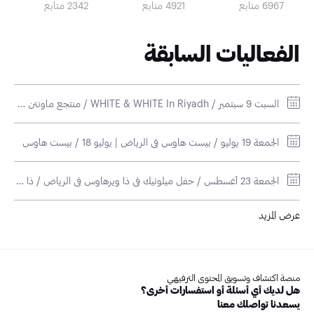
6967 متابع
4921 متابع
2342 متابع
الفعاليات السابقة
السبت 9 سبتمبر / WHITE & WHITE In Riyadh / منتجع ماونتن فيو العماريه
الجمعة 19 يوليو / بيست هاوس في الرياض | يوليو 18 / بيست هاوس
الجمعة 23 أغسطس / حفل ميلوتيك في ذا ويرهاوس في الرياض / ذا ويرهاوس
عرض المزيد
منصة اكتشاف وتسويق المحتوى الترفيهي
هل لديك أي أسئلة أو استفسارات أخرى؟
يسعدنا تواصلك معنا