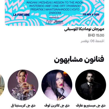
مهرجان نوماديكا الموسيقي
15.00 BHD
الجمعة 06 نوفمبر
فنانون مشابهون
دي جي ميستيريو عارف
دي جي كاترين لوف
دي جي كريستينا في