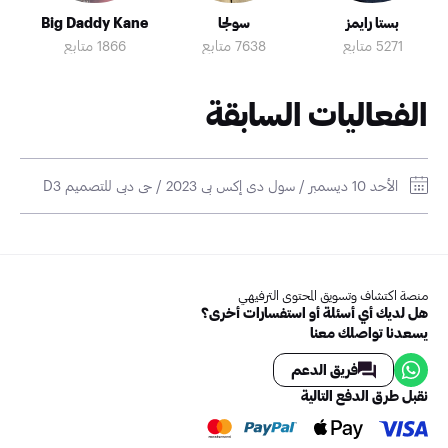
بستا رايمز
سولجا
Big Daddy Kane
5271 متابع
7638 متابع
1866 متابع
الفعاليات السابقة
الأحد 10 ديسمبر / سول دي إكس بي 2023 / حي دبي للتصميم D3
منصة اكتشاف وتسويق المحتوى الترفيهي
هل لديك أي أسئلة أو استفسارات أخرى؟
يسعدنا تواصلك معنا
فريق الدعم
نقبل طرق الدفع التالية