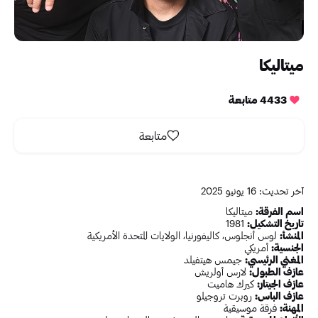
ميتاليكا
4433 متابعة
متابعة
آخر تحديث: 16 يونيو 2025
اسم الفرقة:
ميتاليكا
تاريخ التشكيل:
1981
المنشأ:
لوس أنجلوس، كاليفورنيا، الولايات المتحدة الأمريكية
الجنسية:
أمريكي
المغني الرئيسي:
جيمس هيتفيلد
عازف الطبول:
لارس أولريش
عازف الجيتار:
كيرك هاميت
عازف الباس:
روبرت تروجيلو
المهنة:
فرقة موسيقية