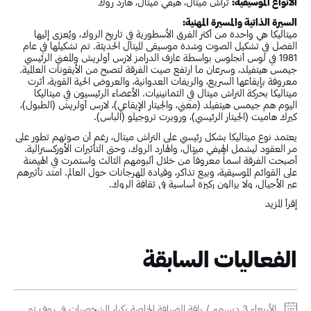
الأنواع الموسيقية:
تراش ميتال، هيفي ميتال، هارد روك
السيرة الذاتية والمسيرة المهنية:
ميتاليكا هي واحدة من أكثر الفرق الأسطورية في تاريخ الروك، ويُعزى إليها
الفضل في تشكيل الصوت وشدة موسيقى الميتال الحديثة. تم تشكيلها في عام
1981 في لوس أنجلوس بواسطة عازف الدرامز لارس أولريش والمغني الرئيسي
جيمس هيتفيلد، وسرعان ما ارتفع صيت الفرقة لتصبح من الأيقونات العالمية.
معروفة بإيقاعها السريع، والريفات العدوانية، والعروض الحية القوية، أثرت
ميتاليكا بحركة التراش ميتال في الثمانينيات. الأعضاء الرئيسيون في ميتاليكا
اليوم هم جيمس هيتفيلد (مغني، والجيتار الإيقاعي)، لارس أولريش (الطبول)،
كيرك هاميت (الجيتار الرئيسي)، وروبرت تروجيلو (الباس).
يعتمد نوع ميتاليكا بشكل رئيسي على التراش ميتال، رغم أن صوتهم تطور على
مر العقود ليشمل الهيفي ميتال، والهارد الروك، وحتى التأثيرات الأوركسترالية.
أصبحت الفرقة اسماً معروفاً من خلال ألبومهم الثالث واستمرت في الهيمنة
على القوائم الموسيقية، وبيع تذاكر، وقيادة المهرجانات حول العالم. امتد تأثيرهم
عبر الأجيال، ولا يزالون ركيزة أساسية في ثقافة الروك.
إقرأ المزيد
تُقدر ثروتهم الصافية معًا بأكثر من 1 مليار دولار، مع دخل هائل من الجولات
الموسيقية، والعروض الحية، والبضائع. تشتهر الفرقة بعروضها الضخمة
وجولاتها الأسطورية، بما في ذلك العروض في الملاعب والمهرجانات العالمية.
يحرص المعجبون على متابعة كل جولة لميتاليكا ويصطفون باكرًا للحصول على
تذاكر لعروضهم المليئة بالطاقة.
الفعاليات السابقة
تم أيضًا استخدام موسيقى الفرقة كأغاني رئيسية في الأفلام، بما في ذلك أفلام
مثل "Mission: Impossible II" و"Zombieland" و"Judas and the
Black Messiah". أسلوبهم وطاقة موسيقاهم ساعدت في تحديد الصوت
السينمائي للتمرد والقوة.
الأربعاء 3 ديسمبر / باقة الضيافة الخاصة بكبار الشخصيات في روف توب لميتاليكا في مسرح بيون الدانة / مسرح بيون الدانة في البحرين