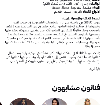
الوالدان:
بي. إن. كوتي (الأب)، بي. فيمالا (الأم)
المهنة:
مقدمة تلفزيونية، ممثلة، منتجة
الأنواع الفنية:
تلفزيون، سينما، تقديم
السيرة الذاتية والمسيرة المهنية:
سوما كاناكالا هي واحدة من أبرز الشخصيات التلفزيونية في جنوب الهند،
وخصوصًا في صناعة الترفيه التيلجو. بدأت رحلتها في سن السادسة عشرة فقط،
وأصبحت وجهًا مألوفًا للتلفزيون التيلجو لأكثر من عقدين. معروفة بخفة ظلها
وعفويتها وأسلوبها السلس في التقديم، صنعت لنفسها مكانة مميزة وفريدة.
وتُعد سيرتها الذاتية شاهدة على نجاحها الكبير كمقدمة لبرنامج "ستار ماهيلا"،
وهو برنامج مسابقات حطم الأرقام القياسية واستمر لمدة 12 عامًا، مما أكسبها
جمهورًا وفيًا.
وُلدت سوما كاناكالا في بالاكاد، كيرالا، لكنها نشأت في سيكوندراباد بعد انتقال
عائلتها عندما كانت رضيعة. تنتمي إلى عائلة تقليدية، وقد شجعتها عائلتها على
متابعة اهتماماتها منذ وقت مبكر. وعلى مر السنين، ظهرت في العديد من
الأفلام والبرامج التلفزيونية، لكن شهرتها الكبرى جاءت من خلال الشاشة
إقرأ المزيد
الصغيرة. ومن أبرز ما يميزها كمقدمة هو إتقانها للغة التيلجو رغم كونها من
أصل مالايالي.
زواجها من الممثل راجيف كاناكالا يُعد من أنجح وأحب العلاقات في الوسط
الفني، ولديهما طفلان، من بينهما ابنة تُدعى ماناسويني وابن يُدعى روشان.
فنانون مشابهون
تحافظ سوما على بساطة حياتها الشخصية، وتشارك جمهورها لمحات من
حياتها العائلية، بما في ذلك والدها بي. إن. كوتي ووالدتها بي. فيمالا، اللذان
دعما مسيرتها منذ البداية.
بمزيج من القيم التقليدية والجاذبية العصرية، أصبحت الممثلة سوما كاناكالا