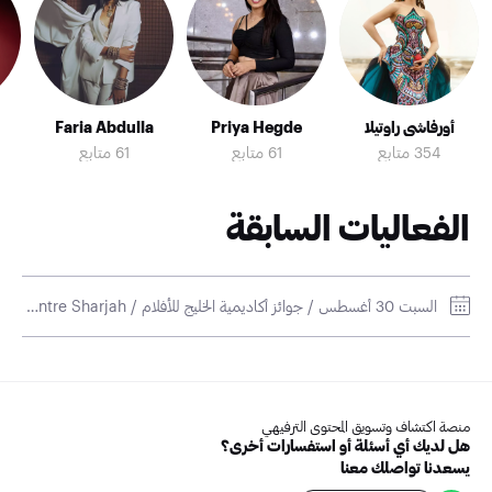
شخصية محترمة، ليس فقط بفضل موهبتها بل أيضًا بسبب احترافيتها وقدرتها
على التواصل مع الجمهور.
أفلام وبرامج سوما كاناكالا:
جايامّا بانشاياتي (2022)
أوه! بيبي (2019)
بادشاه (2013)
أورفاشي راوتيلا
Priya Hegde
Faria Abdulla
دي (2007)
أورو فيليوم كاثورثو (1998)
354 متابع
61 متابع
61 متابع
بافيترا بريما (1998)
نيوزبيبر بوي (1997)
إشتادانام (1997)
الفعاليات السابقة
السبت 30 أغسطس / جوائز أكاديمية الخليج للأفلام / Expo Centre Sharjah
منصة اكتشاف وتسويق المحتوى الترفيهي
هل لديك أي أسئلة أو استفسارات أخرى؟
يسعدنا تواصلك معنا