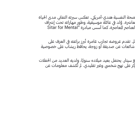
صحة النفسية هندي-أمريكي. تعكس سيرته التفاني مدى الحياة
لعاشرة. وُلد في عائلة موسيقية، وطور مهاراته تحت إشراف
الأسطورة باندت رافي شانكار. يجمع بين الموسيقى الهندية الكلاسيكية والعناصر المعاصرة، كما أسس مبادرة "Sitar for Mental
. تقدم عروضه تجارب غامرة تُبرز براعته في العزف على
حيانًا شائعات عن صديقة أو زوجة، يحافظ ريشاب على خصوصية
سيتار. يحتفل بعيد ميلاده سنويًا، ولديه العديد من الحفلات
ه يركز على نهج شخصي وغير تقليدي. لم تُكشف معلومات عن