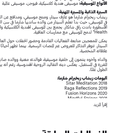
الأنواع الموسيقية:
موسيقى هندية كلاسيكية، فيوجن، موسيقى عالمية
السيرة الذاتية والمسيرة المهنية:
ريشاب ريخيرام شارما هو عازف سيتار، ومنتج موسيقي، ومدافع عن ال
في الموسيقى، حيث بدأ تعلم السيتار من والده ساندييا شارما في سن ا
Health" لدمج الموسيقى مع ممارسات العافية.
يمكن للمعجبين متابعة الفعاليات القادمة وحضور الحفلات حول العالم
السيتار. تتوفر التذاكر للعروض عبر المنصات الرسمية. بينما تظهر أ
علاقاته الشخصية.
والداه وأخوه ينتمون إلى خلفية موسيقية، فوالدته مغنية ووالده صانع 
المقررة في المستقبل. يعكس دينه التقاليد الروحية الهندوسية، رغم أن
الطول علنًا.
ألبومات ريشاب ريخيرام شارما:
Sitar Meditation 2018
Raga Reflections 2019
Fusion Horizons 2020
Mindful Strings 2021
Sitar for Mental Health Live 2023
إقرأ المزيد
أفضل أغاني ريشاب والقطع الموسيقية:
Raag Yaman
Morning Raga
Tranquil Sitar
Evening Raga