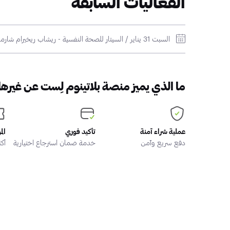
الفعاليات السابقة
Fusion Flow
السبت 31 يناير / السيتار للصحة النفسية - ريشاب ريخيرام شارما / كوكاكولا أرينا
ما الذي يميز منصة بلاتينوم لِست عن غيرها
عملية شراء آمنة
تأكيد فوري
الم
دفع سريع وآمن
خدمة ضمان استرجاع اختيارية
أكثر من