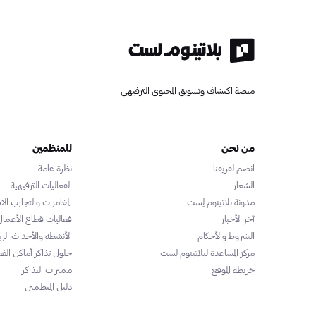
منصة اكتشاف وتسويق المحتوى الترفيهي
من نحن
للمنظمين
انضم لفريقنا
نظرة عامة
الشعار
الفعاليات الترفيهية
مدونة بلاتينوم لِست
المغامرات والتجارب الاس
آخر الأخبار
فعاليات قطاع الأعمال
الشروط والأحكام
الأنشطة والأحداث الري
مركز المساعدة لبلاتينوم لِست
حلول تذاكر أماكن الفع
خريطة الموقع
مميزات التذاكر
دليل المنظمين