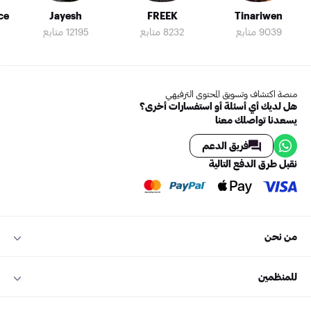
ce
Jayesh
FREEK
Tinariwen
9039 متابع
8232 متابع
12195 متابع
منصة اكتشاف وتسويق المحتوى الترفيهي
هل لديك أي أسئلة أو استفسارات أخرى؟
يسعدنا تواصلك معنا
فريق الدعم
نقبل طرق الدفع التالية
من نحن
للمنظمين