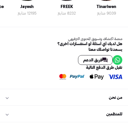
ce
Jayesh
FREEK
Tinariwen
9039 متابع
8232 متابع
12195 متابع
منصة اكتشاف وتسويق المحتوى الترفيهي
هل لديك أي أسئلة أو استفسارات أخرى؟
يسعدنا تواصلك معنا
فريق الدعم
نقبل طرق الدفع التالية
من نحن
للمنظمين