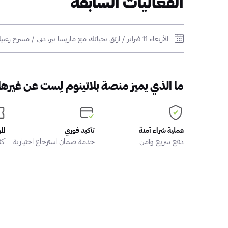
الفعاليات السابقة
الأربعاء 11 فبراير / ارتقِ بحياتك مع ماريسا بير، دبي / مسرح زعبيل - جميرا زعبيل سراي
ما الذي يميز منصة بلاتينوم لِست عن غيرها
عملية شراء آمنة
تأكيد فوري
الم
دفع سريع وآمن
خدمة ضمان استرجاع اختيارية
أكثر من