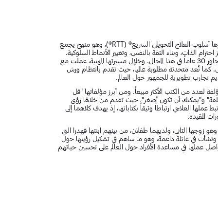
ماريسا بير هي عالمة نفسية ومعالجة بريطانية مرموقة، معروفة بتطويرها أسلوب العلاج التحويلي السريع® (RTT®)، وهو منهج يجمع
ترام الذات، وبناء الثقة بالنفس، وتغيير الأنماط السلوكية.
وُلدت ماريسا بير في 12 أبريل 1957 في المملكة المتحدة، وتمتلك خبرة تتجاوز 30 عاماً في هذا المجال. وخلال مسيرتها المهنية، عملت مع
كما تُعد متحدثة مطلوبة عالمياً، حيث تقدم بانتظام ورش
فة لعدد من الكتب الأكثر مبيعاً. ومن أبرز مؤلفاتها "قل
مطلقة" و"يمكنك أن تكون أصغر"، حيث تقدم من خلالها رؤى
ملها العلاجي ارتباطاً وثيقاً بكتاباتها، إذ يهدف كلاهما إلى
ت المقيدة.
زوجها الثاني، ولديهما طفلان، من بينهم ابنتها فهدرا التي
ي. ونشأت في عائلة داعمة، وهو ما ساهم في تشكيل رؤيتها حول
 تواصل عملها في مساعدة الأفراد حول العالم على تحسين حياتهم