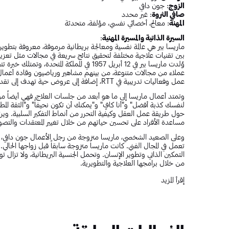
الزوج
: جون دافي
صافي الثروة
: غير محدد
المهنة
: معالج، أخصائي نفسي، مؤلفة، متحدثة
السيرة الذاتية والمسيرة المهنية
:
بين تقنيات علاجية مختلفة لتحقيق نتائج سريعة في مجالات مثل تعزيز اح
عملاء من مجالات متنوعة، من بينهم مشاهير ورياضيون وقادة أعمال. 
عمل وفعاليات تدريبية في RTT، إضافة إلى عروض حية تهدف إلى تقديم تجارب تطويرية للجمهور حول العالم.
وتمتد أعمال ماريسا إلى ما هو أبعد من جلسات العلاج، فهي أيضاً مؤل
لنفسك كذبة أفضل" و"أنا كافٍ" و"يمكنك أن تكون نحيفاً" و"الثقة ال
حول طريقة عمل العقل وكيفية التحرر من أنماط التفكير السلبية. ويرتبط ع
مساعدة الأفراد على تحسين حياتهم من خلال تغيير المعتقدات والتصورا
وعلى الصعيد الشخصي، ماريسا متزوجة من رجل الأعمال جون دافي، وهو 
تعمل في المجال الفني. كانت ماريسا متزوجة سابقاً قبل زواجها الحال
التمكين الذاتي وتطوير الإنسان. وتحمل الجنسية البريطانية، ولا تزال
من خلال برامجها العلاجية والتطويرية.
أفضل كتب ماريسا بير
إقرأ المزيد
قل لنفسك كذبة أفضل
أنا كافٍ
يمكنك أن تكون نحيفًا
الثقة المطلقة
يمكنك أن تكون أصغر