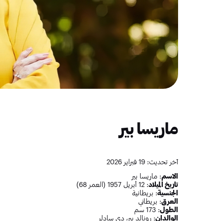
ماريسا بير
آخر تحديث: 19 فبراير 2026
الاسم
: ماريسا بير
تاريخ الميلاد
: 12 أبريل 1957 (العمر 68)
الجنسية
: بريطانية
العرق
: بريطاني
الطول
: 173 سم
الوالدان
: رونالد بير، دي سادلر