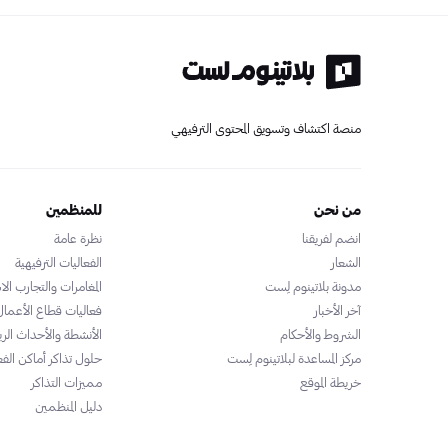
منصة اكتشاف وتسويق المحتوى الترفيهي
من نحن
للمنظمين
انضم لفريقنا
نظرة عامة
الشعار
الفعاليات الترفيهية
مدونة بلاتينوم لِست
المغامرات والتجارب الاس
آخر الأخبار
فعاليات قطاع الأعمال
الشروط والأحكام
الأنشطة والأحداث الري
مركز المساعدة لبلاتينوم لِست
حلول تذاكر أماكن الفع
خريطة الموقع
مميزات التذاكر
دليل المنظمين