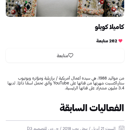
كاميلا كويلو
262 متابعة
متابعة
من مواليد 1988، هي سيدة أعمال أمريكية / برازيلية ومؤثرة ويوتيوب
ستار،اكتسبت شهرتها من قناتها على YouTube والتي تحمل اسمًا ذاتيًا. لديها
3.4 مليون مشترك على قناتها الرئيسية.
الفعاليات السابقة
السبت 21 أبريل / بيوتي بوب 2018 / حي دبي للتصميم D3