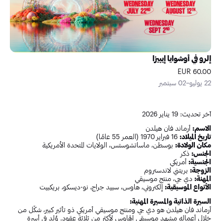
إلرو في أوشوايا إيبيزا
60.00 EUR
22 يوليو–02 سبتمبر
آخر تحديث: 19 يناير 2026
الاسم:
أرماند فان هيلدن
تاريخ الميلاد:
16 فبراير 1970 (العمر 55 عامًا)
مكان الولادة:
بوسطن، ماساتشوستس، الولايات المتحدة الأمريكية
الجنس:
ذكر
الجنسية:
أمريكي
الزوجة:
بريتني لاندستروم
المهنة:
دي جي، منتج موسيقي
الأنواع الموسيقية:
إلكتروني، هاوس، سبيد جراج، نو-ديسكو، بريكبيت
السيرة الذاتية والمسيرة المهنية:
أرماند فان هيلدن هو دي جي ومنتج موسيقي أمريكي ذو تأثير كبير، شكّل من
خلال أعماله مشهد موسيقى الهاوس لأكثر من ثلاثة عقود. وُلد في أسرة