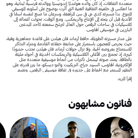
متعددة الثقافات، إذ كان والده هولنديًا إندونيسيًا ووالدته فرنسية لبنانية، وهو
ما انعكس في خلفيته الثقافية الغنية التي أثّرت بوضوح على أسلوبه الموسيقي
المتنوع. بدأ مسيرته كدي جي في سن المراهقة، وسرعان ما صنع لنفسه اسمًا في
الأندية قبل أن يتجه إلى الإنتاج والريمكس. ومع الوقت، تحولت أعماله إلى
كلاسيكيات في ساحات الرقص حول العالم، لترسّخ سمعته كأحد المبدعين
البارزين في موسيقى الهاوس.
على مدار مسيرته الطويلة، حافظ أرماند فان هيلدن على قاعدة جماهيرية وفية،
حيث يحرص المعجبون باستمرار على متابعة حفلاته القادمة وشراء التذاكر
للاستمتاع بعروضه الحية. ولا تزال جولات أرماند فان هيلدن تجذب حشودًا
كبيرة، إذ تجمع بين الأغاني الكلاسيكية والريمكسات الحديثة في أجواء مليئة
بالطاقة. يمتد صوته ليشمل تأثيرات من أنماط موسيقية متعددة مثل
الإلكترونية، الهاوس، السبيد جراج، البريكبيت والنو-ديسكو، ما يبرز قدرته على
التطور المستمر مع الحفاظ على جذوره في ثقافة موسيقى الرقص. وتضم
أعماله الموسيقية تنوعًا غنيًا في الأساليب، يؤكد مكانته كأحد الأعمدة الأساسية
إقرأ المزيد
في هذا المجال.
ورغم عدم الإعلان رسميًا عن تفاصيل ثروته الصافية، فإن استمرارية مسيرته
ونجاحه في إنتاج أعمال تصدّرت القوائم، إلى جانب عروضه حول العالم، تعكس
بوضوح حجم تأثيره المستمر. وقد كانت زوجته بريتني لاندستروم (بريتلز) داعمة
فنانون مشابهون
له على الصعيدين الشخصي والمهني. كما شكّلت القيم العائلية، بما في ذلك
علاقته بوالديه، جزءًا مهمًا من رحلته، رغم حرصه على إبقاء حياته الخاصة بعيدًا
عن الأضواء. ولديه أطفال، إلا أن تفاصيل حياتهم تبقى خاصة. ويواصل صوته
وشعبيته الحضور بقوة في مشهد الموسيقى الإلكترونية، فيما يترقب المعجبون
دائمًا إصداره أو عرضه القادم.
ألبومات أرماند فان هيلدن: