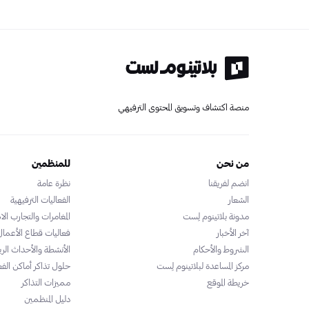
منصة اكتشاف وتسويق المحتوى الترفيهي
من نحن
للمنظمين
انضم لفريقنا
نظرة عامة
الشعار
الفعاليات الترفيهية
مدونة بلاتينوم لِست
المغامرات والتجارب الاس
آخر الأخبار
فعاليات قطاع الأعمال
الشروط والأحكام
الأنشطة والأحداث الري
مركز المساعدة لبلاتينوم لِست
حلول تذاكر أماكن الفع
خريطة الموقع
مميزات التذاكر
دليل المنظمين