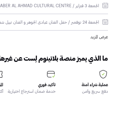
الجمعة 3 فبراير / Nabil Shuail and Sherine Concert / SHEIKH JABER AL AHMAD CULTURAL CENTRE
نبيل شعيل 97
انا ما أنساك
نبيل شعيل 95
عرض المزيد
ليلة كبيرة - أغنية منفردة
ما الذي يميز منصة بلاتينوم لِست عن غيرها
عملية شراء آمنة
تأكيد فوري
الم
دفع سريع وآمن
خدمة ضمان استرجاع اختيارية
أكثر من