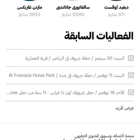
ديفيد أوقست
سالفاتوري جاناتشي
مارتن غاريكس
971 متابع
10065 متابع
28153 متابع
الفعاليات السابقة
السبت 30 سبتمبر / حفلة جروف في الرياض / قرية العمارية
السبت 11 نوفمبر / حفلة جروف في جدة / Al Foorosia Horse Park
الأحد 19 نوفمبر / حفل غرووف أون ذا غراس - 11 سنة من حفل Groove في دبي / نادي الإمارات للغولف
عرض المزيد
منصة اكتشاف وتسويق المحتوى الترفيهي