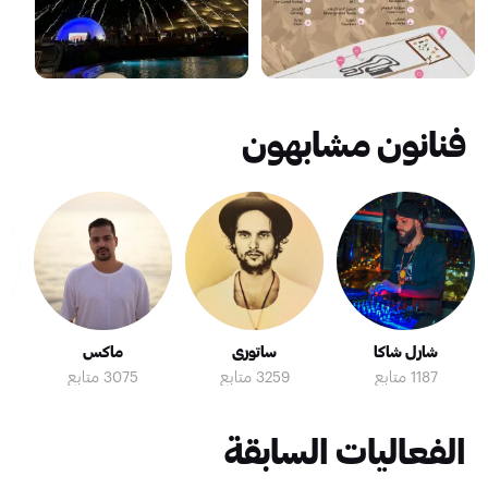
فنانون مشابهون
شارل شاكا
ساتوري
ماكس
1187 متابع
3259 متابع
3075 متابع
الفعاليات السابقة