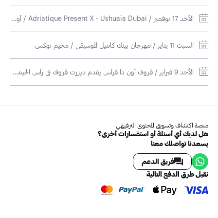
الأحد 17 نوفمبر / Adriatique Present X - Ushuaïa Dubai / أوشوايا دبي هاربور إكسبيرينس
السبت 11 يناير / مهرجان بينك كاميل الموسيقي / مخيم نوكس
الأحد 9 فبراير / قروف أون ذا قراس يقدم ديزرت قروف في رأس الخيمة 2025 / ذا دونز - رأس الخيمة
منصة اكتشاف وتسويق المحتوى الترفيهي
هل لديك أي أسئلة أو استفسارات أخرى؟
يسعدنا تواصلك معنا
فريق الدعم
نقبل طرق الدفع التالية