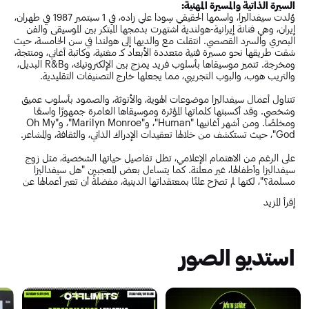
السيرة الذاتية والمسيرة المهنية:
وُلدت سيفداليزا، واسمها الحقيقي سِودا علي زاده، في 1 سبتمبر 1987 في طهران،
إيران، وهي فنانة إيرانية-هولندية اشتهرت بدمجها المبتكر بين الموسيقى والفن
البصري والسرد القصصي. انتقلت مع والديها إلى هولندا في سن الخامسة، حيث
شقت طريقها نحو مسيرة فنية متعددة الأبعاد كـ مغنية، وكاتبة أغاني، ومنتجة،
ومخرجة. تتميز موسيقاها بأسلوب فريد يمزج بين الإلكترونيك، وR&B البديل،
والتريب هوب، والبوب التجريبي، مما يجعلها خارج التصنيفات التقليدية.
تتناول أعمال سيفداليزا موضوعات الهوية، والأنوثة، والصمود بأسلوب عميق
وشخصي. وقد أكسبتها كلماتها المؤثرة وموسيقاها الغامرة جمهورًا واسعًا
ومخلصًا. ومن أشهر أغانيها "Human"، و"Marilyn Monroe"، و"Oh My
God"، حيث تستكشف من خلالها تعقيدات الإدراك الذاتي، والثقافة، والمشاعر.
على الرغم من الاهتمام الإعلامي، تظل تفاصيل حياتها الشخصية، مثل زوج
سيفداليزا وأطفالها، غير معلنة. كما يتساءل بعض المعجبين "هل سيفداليزا
مسلمة؟"، لكنها لم تصرّح علنًا بمعتقداتها الدينية، مفضلةً أن تعبر أعمالها عن
رؤيتها للعالم.
إقرأ المزيد
يبلغ طول سيفداليزا 180 سم، مما يمنحها حضورًا قوياً وأنيقًا سواء في أدائها
البصري أو الغنائي. تأثرت نشأتها بوالديها، اللذين دعما مسيرتها الفنية منذ
الصغر. وإلى جانب الموسيقى، تتميز أعمالها بأسلوب سينمائي قوي وعروض حية
استديو الصور
مكثفة، مما يجعلها فنانة تتحدى المعايير السائدة وتُجسّد المشاعر بجرأة
وعفوية.
ألبومات سيفداليزا:
ISON (2017)