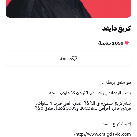
كريغ دايفد
2056 متابعة
متابعة
هو مغني بريطاني.
باعت ألبوماته إلى حد الآن أكثر من 13 مليون نسخة.
يعتبر كريغ أسطورة في الــR&P. عمره الفني تقريبا 4 سنوات.
مرشح لجائزه الجرامي سنة 2002 و2003 لأفضل مغني R&b.
لمتابعة كريغ دايفد:
http://www.craigdavid.com/