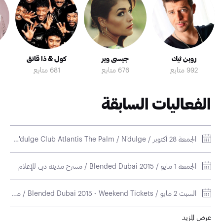
روبن ثيك
جيسي وير
كول & ذا قانق
992 متابع
676 متابع
681 متابع
الفعاليات السابقة
الجمعة 28 أكتوبر / Craig David @ N'dulge Club Atlantis The Palm / N'dulge
الجمعة 1 مايو / Blended Dubai 2015 / مسرح مدينة دبي للإعلام
السبت 2 مايو / Blended Dubai 2015 - Weekend Tickets / مسرح مدينة دبي للإعلام
عرض المزيد