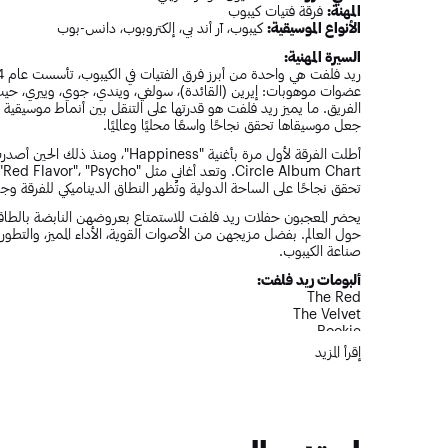
المهنة:
فرقة فتيات كيبوب
الأنواع الموسيقية:
كيبوب، آر أند بي، إلكتروبوب، دانس-بوب
السيرة المهنية:
عضوات موهوبات: إيرين (القائدة)، سولغي، ويندي، جوي، وييري، حيث
جعل موسيقاها تحقق نجاحًا واسعًا محليًا وعالميًا.
أطلت الفرقة لأول مرة بأغنية "ness
تحقق نجاحًا على الساحة الدولية وتُظهر النطاق الديناميكي للفرقة وجاذب
يحضر المعجبون حفلات ريد فلفت للاستمتاع بعروضهن النابضة بالطا
حول العالم. بفضل مزيجهن من الأصوات القوية، الأداء المميز، والتطور
صناعة الكيبوب.
ألبومات ريد فلفت:
The Red
The Velvet
Rookie
The ReVe Festival series
إقرأ المزيد
Queendom
أفضل أغاني ريد فلفت:
Red Flavor
Psycho
Bad Boy