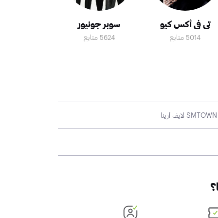
تي في أكس كيو
سوبر جونيور
5014 متابع
5624 متابع
؟