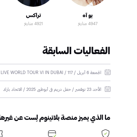
بو آه
تراكس
4947 متابع
4921 متابع
الفعاليات السابقة
الجمعة 6 أبريل / SMTOWN LIVE WORLD TOUR VI IN DUBAI / 117 لايف أرينا
الأحد 23 نوفمبر / حفل دريم في أبوظبي 2025 / الاتحاد بارك
ما الذي يميز منصة بلاتينوم لِست عن غيرها