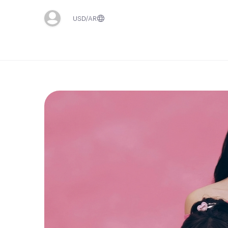
USD
AR