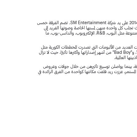
ريد فلفت هي واحدة من أبرز فرق الفتيات في الكيبوب، تأسست عام 2014 على يد شركة SM Entertainment. تضم الفرقة خمس
 تجلب كل واحدة منهن لمستها الخاصة وصوتها الفريد إلى
الفريق. ما يميز ريد فلفت هو قدرتها على التنقل بين أنماط موسيقية متنوعة مثل البوب، R&B، الإلكتروبوب، والدانس-بوب، ما
Happi"، ومنذ ذلك الحين أصدرت العديد من الألبومات التي تصدرت المخططات الكورية مثل
Circle Album Chart. وتعد أغاني مثل "Red Flavor"، "Psycho"، و"Bad Boy" من أشهر إصداراتها وأكثرها تأثيرًا، حيث لا تزال
يتها العالمية.
قة، بينما يواصلن توسيع تأثيرهن من خلال جولات وعروض
 المستمر، عززت ريد فلفت مكانتها كواحدة من الفرق الرائدة في