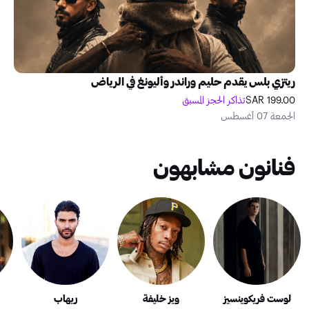
ريتزي بلس يقدم حليم وراندر وأليونغ في الرياض
199.00 SAR
تذاكر الحجز المسبق
الجمعة 07 أغسطس
فنانون مشابهون
لوست فريكوينسيز
ويز خليفة
ريهاب