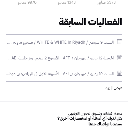
5373 متابع
1343 متابع
9970 متابع
الفعاليات السابقة
السبت 9 سبتمبر / WHITE & WHITE In Riyadh / منتجع ماونتن فيو العماريه
الجمعة 12 يوليو / مهرجان AFT_r - الأسبوع 2 يقدم: ويز خليفة، R3HAB، وNileBoi / مسرح محمد عبده
السبت 19 يوليو / مهرجان AFT_r - الأسبوع الاول في الرياض: تي دولا ساين، سواي لي، لوست فريكونسيز، بايو،و لين / ذا فينيو
عرض المزيد
منصة اكتشاف وتسويق المحتوى الترفيهي
هل لديك أي أسئلة أو استفسارات أخرى؟
يسعدنا تواصلك معنا